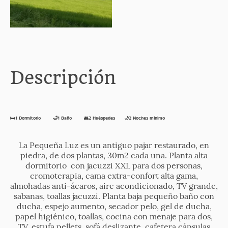
Descripción
🛏️1 Dormitorio 🛁1 Baño 👥2 Huéspedes 🌙2 Noches mínimo
La Pequeña Luz es un antiguo pajar restaurado, en
piedra, de dos plantas, 30m2 cada una. Planta alta
dormitorio con jacuzzi XXL para dos personas,
cromoterapia, cama extra-confort alta gama,
almohadas anti-ácaros, aire acondicionado, TV grande,
sabanas, toallas jacuzzi. Planta baja pequeño baño con
ducha, espejo aumento, secador pelo, gel de ducha,
papel higiénico, toallas, cocina con menaje para dos,
TV, estufa pellets, sofá deslizante, cafetera cápsulas