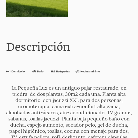
Descripción
🛏️1 Dormitorio 🛁1 Baño 👥2 Huéspedes 🌙2 Noches mínimo
La Pequeña Luz es un antiguo pajar restaurado, en
piedra, de dos plantas, 30m2 cada una. Planta alta
dormitorio con jacuzzi XXL para dos personas,
cromoterapia, cama extra-confort alta gama,
almohadas anti-ácaros, aire acondicionado, TV grande,
sabanas, toallas jacuzzi. Planta baja pequeño baño con
ducha, espejo aumento, secador pelo, gel de ducha,
papel higiénico, toallas, cocina con menaje para dos,
TV, estufa pellets, sofá deslizante, cafetera cápsulas